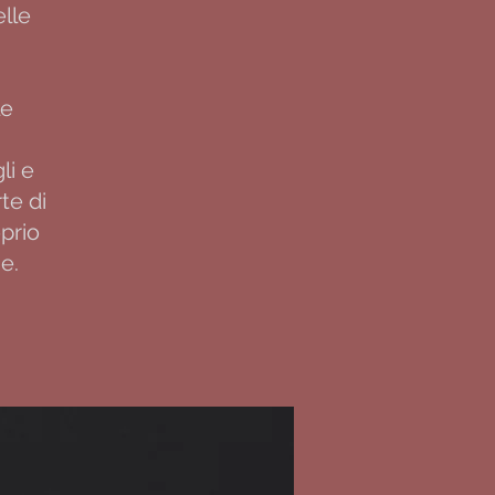
elle
le
li e
rte di
prio
ne.