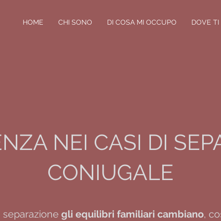
HOME
CHI SONO
DI COSA MI OCCUPO
DOVE T
ZA NEI CASI DI SE
CONIUGALE
a separazione
gli
equilibri familiari cambiano
, co