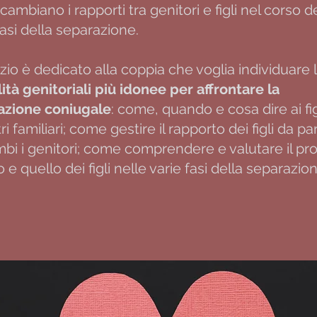
ambiano i rapporti tra genitori e figli nel corso d
fasi della separazione.
vizio è dedicato alla coppia che voglia individuare 
tà genitoriali più idonee per affrontare la
azione coniugale
: come, quando e cosa dire ai fig
tri familiari; come gestire il rapporto dei figli da pa
bi i genitori; come comprendere e valutare il pro
o e quello dei figli nelle varie fasi della separazio