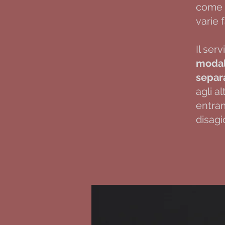
come c
varie 
Il ser
modali
separ
agli al
entram
disagi